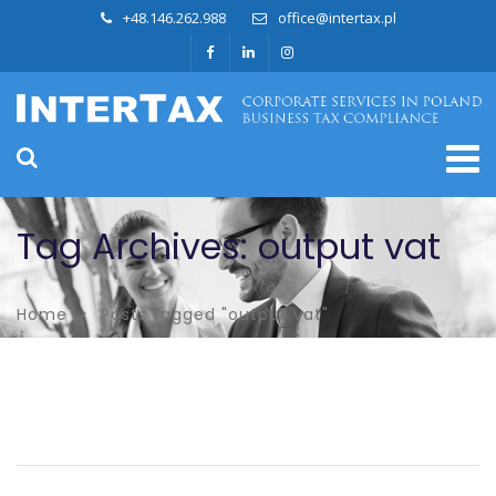
+48.146.262.988
office@intertax.pl
Tag Archives: output vat
Home
Posts tagged "output vat"