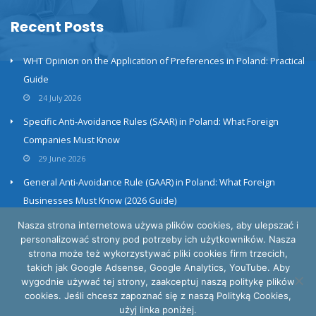
Recent Posts
WHT Opinion on the Application of Preferences in Poland: Practical
Guide
24 July 2026
Specific Anti-Avoidance Rules (SAAR) in Poland: What Foreign
Companies Must Know
29 June 2026
General Anti-Avoidance Rule (GAAR) in Poland: What Foreign
Businesses Must Know (2026 Guide)
23 June 2026
Nasza strona internetowa używa plików cookies, aby ulepszać i
personalizować strony pod potrzeby ich użytkowników. Nasza
strona może też wykorzystywać pliki cookies firm trzecich,
takich jak Google Adsense, Google Analytics, YouTube. Aby
wygodnie używać tej strony, zaakceptuj naszą politykę plików
cookies. Jeśli chcesz zapoznać się z naszą Polityką Cookies,
Privacy and cookies policy
użyj linka poniżej.