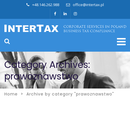
+48.146.262.988
office@intertax.pl
Category Archives:
prawoznawstwo
Home
Archive by category "prawoznawstwo"