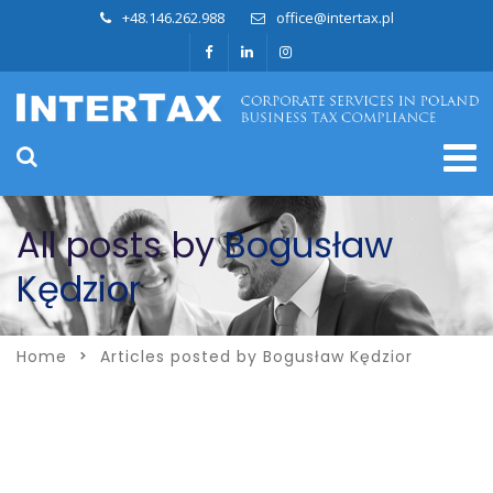
+48.146.262.988
office@intertax.pl
All posts by
Bogusław
Kędzior
Home
Articles posted by Bogusław Kędzior